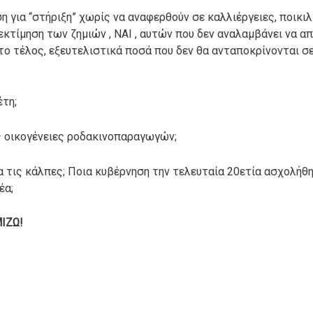
 για “στήριξη” χωρίς να αναφερθούν σε καλλιέργειες, ποικιλί
εκτίμηση των ζημιών , ΝΑΙ , αυτών που δεν αναλαμβάνει να α
το τέλος, εξευτελιστικά ποσά που δεν θα ανταποκρίνονται 
τη;
ς οικογένειες ροδακινοπαραγωγών;
ια τις κάλπες; Ποια κυβέρνηση την τελευταία 20ετία ασχολ
έα;
ΙΖΩ!