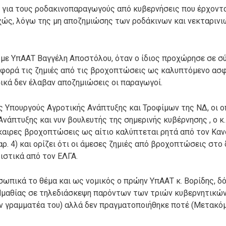
 για τους ροδακινοπαραγωγούς από κυβερνήσεις που έρχονται
ώς, λόγω της μη αποζημιώσης των ροδάκινων και νεκταρινιώ
 με ΥπΑΑΤ Βαγγέλη Αποστόλου, όταν ο ίδιος προχώρησε σε σ
αφορά τις ζημιές από τις βροχοπτώσεις ως καλυπτόμενο ασφ
ικά δεν έλαβαν αποζημιώσεις οι παραγωγοί.
ς Υπουργούς Αγροτικής Ανάπτυξης και Τροφίμων της ΝΔ, οι οπ
νάπτυξης και νυν βουλευτής της σημερινής κυβέρνησης , ο κ
άκαιρες βροχοπτώσεις ως αίτιο καλύπτεται ρητά από τον Καν
παρ. 4) και ορίζει ότι οι άμεσες ζημιές από βροχοπτώσεις στο
ιστικά από τον ΕΛΓΑ.
σωπικά το θέμα και ως νομικός ο πρώην ΥπΑΑΤ κ. Βορίδης, δ
Ημαθίας σε τηλεδιάσκεψη παρόντων των τριών κυβερνητικών
 γραμματέα του) αλλά δεν πραγματοποιήθηκε ποτέ (Μετακόμ