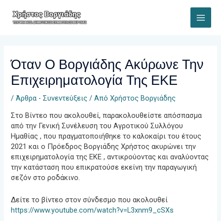
Μετάβαση
στο
MAI
περιεχόμενο
ME
Όταν Ο Βοργιάδης Ακύρωνε Την
Επιχειρηματολογία Της ΕΚΕ
/
Άρθρα - Συνεντεύξεις
/ Από
Χρήστος Βοργιάδης
Στο Βίντεο που ακολουθεί, παρακολουθείστε απόσπασμα
από την Γενική Συνέλευση του Αγροτικού Συλλόγου
Ημαθίας , που πραγματοποιήθηκε το καλοκαίρι του έτους
2021 και ο Πρόεδρος Βοργιάδης Χρήστος ακυρώνει την
επιχειρηματολογία της ΕΚΕ , αντικρούοντας και αναλύοντας
την κατάσταση που επικρατούσε εκείνη την παραγωγική
σεζόν στο ροδάκινο.
Δείτε το βίντεο στον σύνδεσμο που ακολουθεί
https://www.youtube.com/watch?v=L3xnm9_cSXs