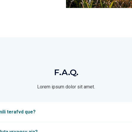
F.A.Q.
Lorem ipsum dolor sit amet.
ili terafvd que?
uta yrvagsv aja?