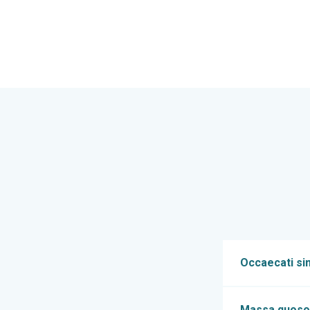
Occaecati sim
Massa quosol